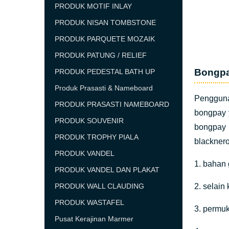
PRODUK MOTIF INLAY
PRODUK NISAN TOMBSTONE
PRODUK PARQUETE MOZAIK
PRODUK PATUNG / RELIEF
Bongpa
PRODUK PEDESTAL BATH UP
Produk Prasasti & Nameboard
Penggun
PRODUK PRASASTI NAMEBOARD
bongpay 
PRODUK SOUVENIR
bongpay
PRODUK TROPHY PIALA
blacknero 
PRODUK VANDEL
1. bahan 
PRODUK VANDEL DAN PLAKAT
PRODUK WALL CLAUDING
2. selain
PRODUK WASTAFEL
3. permuk
Pusat Kerajinan Marmer