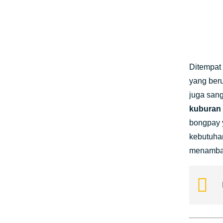
Ditempat 
yang ber
juga san
kuburan 
bongpay 
kebutuha
menambah