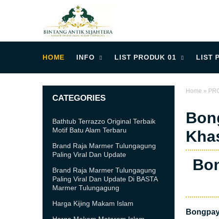
HOME
INFO
LIST PRODUK 01
LIST 
Home
»
PR
CATEGORIES
Bong
Bathtub Terrazzo Original Terbaik
Motif Batu Alam Terbaru
Kha
Brand Raja Marmer Tulungagung
Paling Viral Dan Update
Bon
Brand Raja Marmer Tulungagung
Paling Viral Dan Update Di BASTA
Marmer Tulungagung
Harga Kijing Makam Islam
Bongpay 