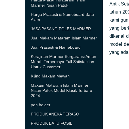
Harga Makam Mataram Islam
Antik Sej
Marmer Nisan Patok
tahun 200
Harga Prasasti & Nameboard Batu
Alam
kami gun
yang ber
JASA PASANG POLES MARMER
dikenal 
Jual Makam Mataram Islam Marmer
model de
Jual Prasasti & Nameboard
yang ada 
Kerajinan Marmer Bergaransi Aman
Murah Terpercaya Full Satisfaction
Untuk Customer
Kijing Makam Mewah
Makam Mataram Islam Marmer
Nisan Patok Model Klasik Terbaru
2024
pen holder
PRODUK ANEKA TERASO
PRODUK BATU FOSIL