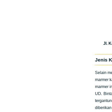
Jl. 
Jenis K
Selain m
marmer k
marmer i
UD. Bint
tergantu
diberika