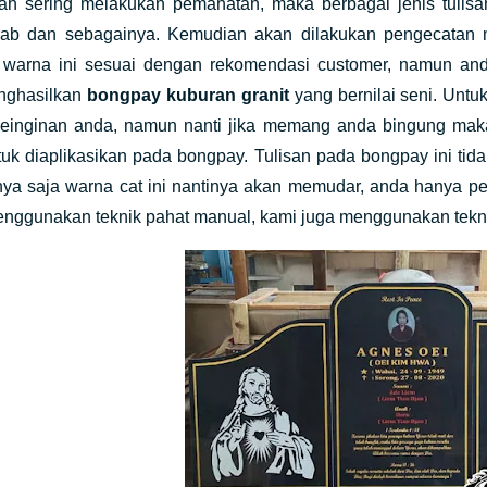
h sering melakukan pemahatan, maka berbagai jenis tulisan b
arab dan sebagainya. Kemudian akan dilakukan pengecata
t warna ini sesuai dengan rekomendasi customer, namun an
nghasilkan
bongpay kuburan granit
yang bernilai seni. Untu
einginan anda, namun nanti jika memang anda bingung mak
tuk diaplikasikan pada bongpay. Tulisan pada bongpay ini ti
nya saja warna cat ini nantinya akan memudar, anda hanya pe
enggunakan teknik pahat manual, kami juga menggunakan tekn