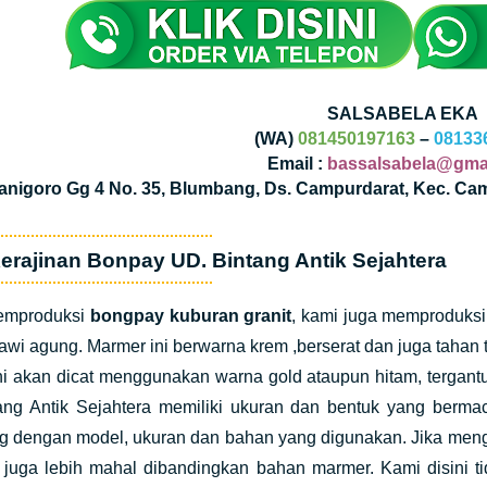
SALSABELA EKA
(WA)
081450197163
–
08133
Email :
bassalsabela@gma
Kanigoro Gg 4 No. 35, Blumbang, Ds. Campurdarat, Kec. Ca
erajinan Bonpay UD. Bintang Antik Sejahtera
emproduksi
bongpay kuburan granit
, kami juga memproduksi
awi agung. Marmer ini berwarna krem ,berserat dan juga tah
ni akan dicat menggunakan warna gold ataupun hitam, tergant
ang Antik Sejahtera memiliki ukuran dan bentuk yang ber
ng dengan model, ukuran dan bahan yang digunakan. Jika men
n juga lebih mahal dibandingkan bahan marmer. Kami disini t