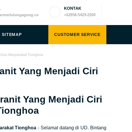
L
KONTAK
rmertulungagung.co
+62858-5429-2200
SITEMAP
CUSTOMER SERVICE
 Khas Masyarakat Tionghoa
it Yang Menjadi Ciri
nit Yang Menjadi Ciri
Tionghoa
arakat Tionghoa
- Selamat datang di UD. Bintang