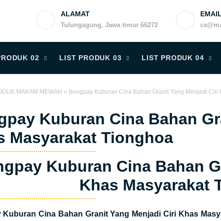
ALAMAT
EMAI
Tulungagung, Jawa timur 66272
cs@ma
PRODUK 02
LIST PRODUK 03
LIST PRODUK 04
ODUK MAKAM MEWAH
»
Bongpay Kuburan Cina Bahan Granit Yang Menjadi Ciri
pay Kuburan Cina Bahan Gran
s Masyarakat Tionghoa
gpay Kuburan Cina Bahan Gra
Khas Masyarakat 
Kuburan Cina Bahan Granit Yang Menjadi Ciri Khas Masy