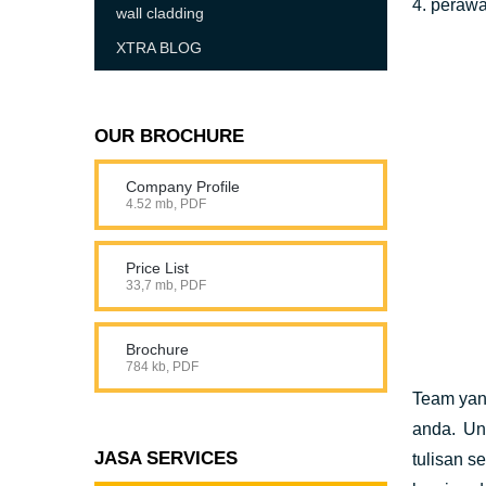
4. peraw
wall cladding
XTRA BLOG
OUR BROCHURE
Company Profile
4.52 mb, PDF
Price List
33,7 mb, PDF
Brochure
784 kb, PDF
Team yang
anda. Un
JASA SERVICES
tulisan s