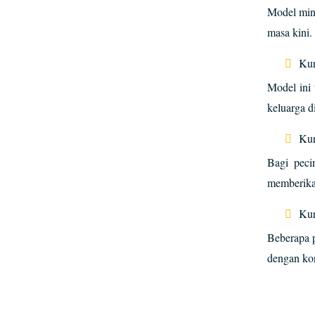
Model mini
masa kini.
Kur
Model ini 
keluarga d
Kur
Bagi peci
memberikan
Kur
Beberapa 
dengan ko