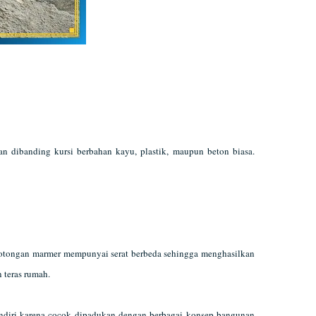
n dibanding kursi berbahan kayu, plastik, maupun beton biasa.
 potongan marmer mempunyai serat berbeda sehingga menghasilkan
teras rumah.
endiri karena cocok dipadukan dengan berbagai konsep bangunan