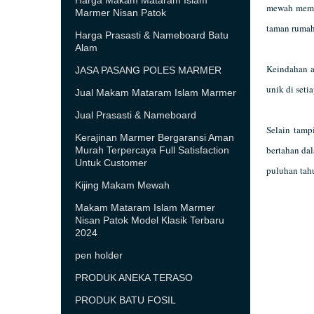
Harga Makam Mataram Islam
mewah membu
Marmer Nisan Patok
taman rumah,
Harga Prasasti & Nameboard Batu
Alam
Keindahan a
JASA PASANG POLES MARMER
unik di set
Jual Makam Mataram Islam Marmer
Jual Prasasti & Nameboard
Selain tamp
Kerajinan Marmer Bergaransi Aman
bertahan da
Murah Terpercaya Full Satisfaction
Untuk Customer
puluhan tah
Kijing Makam Mewah
Makam Mataram Islam Marmer
Nisan Patok Model Klasik Terbaru
2024
pen holder
PRODUK ANEKA TERASO
PRODUK BATU FOSIL