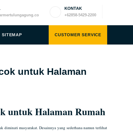
L
KONTAK
rmertulungagung.co
+62858-5429-2200
SITEMAP
CUSTOMER SERVICE
ocok untuk Halaman
cok untuk Halaman Rumah
yak diminati masyarakat. Desainnya yang sederhana namun terlihat