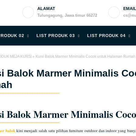
ALAMAT
EMAI
Tulungagung, Jawa timur 66272
cs@ma
PRODUK 02
LIST PRODUK 03
LIST PRODUK 04
DUK MEJA KURSI
»
Kursi Balok Marmer Minimalis Cocok untuk Halaman Rumah
i Balok Marmer Minimalis C
ah
si Balok Marmer Minimalis Co
er balok
kini menjadi salah satu pilihan furniture outdoor dan indoor yang ban