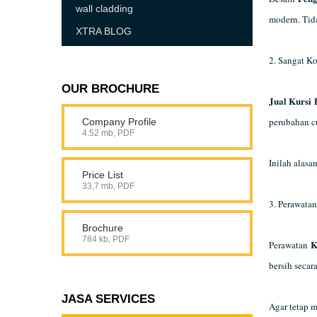
wall cladding
modern. Tida
XTRA BLOG
2. Sangat K
OUR BROCHURE
Jual Kursi
perubahan cu
Company Profile
4.52 mb, PDF
Inilah alasa
Price List
33,7 mb, PDF
3. Perawata
Brochure
784 kb, PDF
K
Perawatan
bersih seca
JASA SERVICES
Agar tetap m