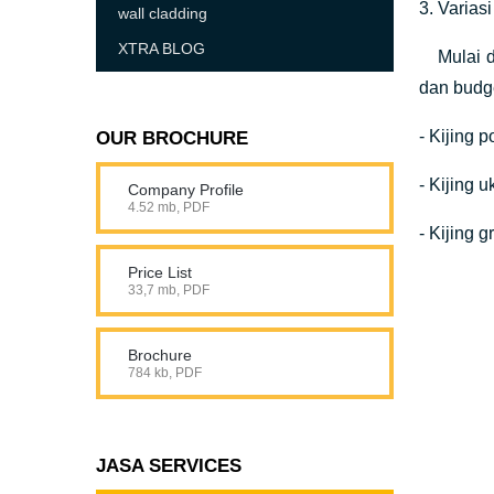
3. Varia
wall cladding
XTRA BLOG
Mulai da
dan budge
- Kijing 
OUR BROCHURE
- Kijing u
Company Profile
4.52 mb, PDF
- Kijing 
Price List
33,7 mb, PDF
Brochure
784 kb, PDF
JASA SERVICES