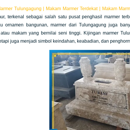
rmer Tulungagung | Makam Marmer Terdekat | Makam Marme
r, terkenal sebagai salah satu pusat penghasil marmer terbe
au ornamen bangunan, marmer dari Tulungagung juga bany
 atau makam yang bernilai seni tinggi. Kijingan marmer Tu
etapi juga menjadi simbol keindahan, keabadian, dan penghor