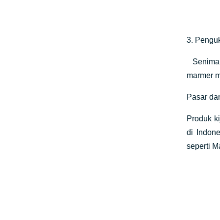
3. Penguk
Seniman 
marmer m
Pasar da
Produk ki
di Indon
seperti 