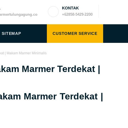
L
KONTAK
rmertulungagung.co
+62858-5429-2200
SITEMAP
CUSTOMER SERVICE
at | Makam Marmer Minimalis
kam Marmer Terdekat |
kam Marmer Terdekat |