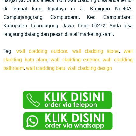
harganya. Untuk aneka motif wall cladding bisa anda temui
di tempat kami tepatnya di Jl. Kanigoro No.40A,
Campurjanggrang, Campurdarat, Kec. Campurdarat,
Kabupaten Tulungagung, Jawa Timur 66272. Anda bisa
langsung datang dan pesan di staff marketing kami.
Tag:
wall cladding outdoor,
wall cladding stone
,
wall
cladding batu alam
,
wall cladding exterior,
wall cladding
bathroom
,
wall cladding batu
,
wall cladding design