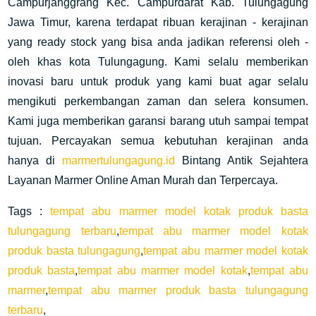
Campurjanggrang Kec. Campurdarat Kab. Tulungagung
Jawa Timur, karena terdapat ribuan kerajinan - kerajinan
yang ready stock yang bisa anda jadikan referensi oleh -
oleh khas kota Tulungagung. Kami selalu memberikan
inovasi baru untuk produk yang kami buat agar selalu
mengikuti perkembangan zaman dan selera konsumen.
Kami juga memberikan garansi barang utuh sampai tempat
tujuan. Percayakan semua kebutuhan kerajinan anda
hanya di
marmertulungagung.id
Bintang Antik Sejahtera
Layanan Marmer Online Aman Murah dan Terpercaya.
Tags :
tempat abu marmer model kotak produk basta
tulungagung terbaru
,
tempat abu marmer model kotak
produk basta tulungagung
,
tempat abu marmer model kotak
produk basta
,
tempat abu marmer model kotak
,
tempat abu
marmer
,
tempat abu marmer produk basta tulungagung
terbaru
,