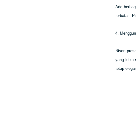
Ada berbaga
terbatas. P
4. Menggun
Nisan prasa
yang lebih
tetap elega