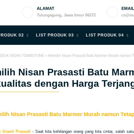
ALAMAT
EMAI
Tulungagung, Jawa timur 66272
cs@ma
PRODUK 02
LIST PRODUK 03
LIST PRODUK 04
ODUK NISAN TOMBSTONE
»
Memilih Nisan Prasasti Batu Marmer Murah namun T
lih Nisan Prasasti Batu Ma
ualitas dengan Harga Terjan
ilih Nisan Prasasti Batu Marmer Murah namun Tetap
 Granit Prasasti
- Saat kita kehilangan orang yang kita cintai, salah 