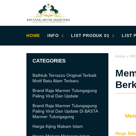
HOME
INFO
LIST PRODUK 01
LIST 
Home
»
PR
CATEGORIES
Memi
Bathtub Terrazzo Original Terbaik
Motif Batu Alam Terbaru
Berk
Brand Raja Marmer Tulungagung
Paling Viral Dan Update
Brand Raja Marmer Tulungagung
Paling Viral Dan Update Di BASTA
Mem
Marmer Tulungagung
Harga Kijing Makam Islam
Harga Batu