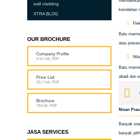
memberikan
wall cladding
keindahan n
XTRA BLOG
Flek
Batu marme
OUR BROCHURE
atau prasas
Company Profile
Nila
4.52 mb, PDF
Batu marmer
abadi dan e
Price List
33,7 mb, PDF
Brochure
784 kb, PDF
Nisan Pras
Banyak ora
JASA SERVICES
banyak pili