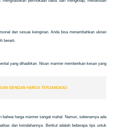
tuk menghasilkan permukaan halus dan mengkilap, menambah
sonal dan sesuai keinginan. Anda bisa menambahkan ukiran
 berarti.
ntimental yang dihadirkan. Nisan marmer memberikan kesan yang
NISAN DENGAN HARGA TERJANGKAU
an bahwa harga marmer sangat mahal. Namun, sebenarnya ada
alitas dan keindahannya. Berikut adalah beberapa tips untuk