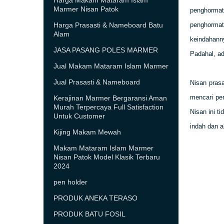
Harga Makam Mataram Islam
Marmer Nisan Patok
penghormat
Harga Prasasti & Nameboard Batu
penghormat
Alam
keindahann
JASA PASANG POLES MARMER
Padahal, ad
Jual Makam Mataram Islam Marmer
Jual Prasasti & Nameboard
Nisan pras
mencari pe
Kerajinan Marmer Bergaransi Aman
Murah Terpercaya Full Satisfaction
Nisan ini t
Untuk Customer
indah dan a
Kijing Makam Mewah
Makam Mataram Islam Marmer
Nisan Patok Model Klasik Terbaru
2024
pen holder
PRODUK ANEKA TERASO
PRODUK BATU FOSIL