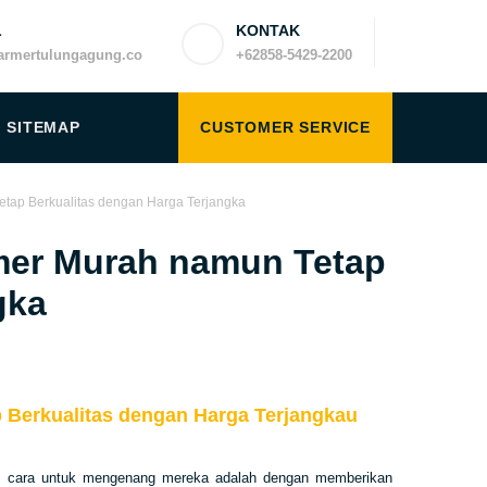
L
KONTAK
rmertulungagung.co
+62858-5429-2200
SITEMAP
CUSTOMER SERVICE
etap Berkualitas dengan Harga Terjangka
rmer Murah namun Tetap
gka
 Berkualitas dengan Harga Terjangkau
satu cara untuk mengenang mereka adalah dengan memberikan