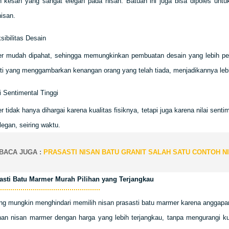
 kesan yang sangat elegan pada nisan. Batuan ini juga bisa dipoles un
isan.
sibilitas Desain
r mudah dipahat, sehingga memungkinkan pembuatan desain yang lebih per
ti yang menggambarkan kenangan orang yang telah tiada, menjadikannya lebih
i Sentimental Tinggi
 tidak hanya dihargai karena kualitas fisiknya, tetapi juga karena nilai se
legan, seiring waktu.
BACA JUGA :
PRASASTI NISAN BATU GRANIT SALAH SATU CONTOH 
asti Batu Marmer Murah Pilihan yang Terjangkau
ng mungkin menghindari memilih nisan prasasti batu marmer karena anggap
han nisan marmer dengan harga yang lebih terjangkau, tanpa mengurangi ku