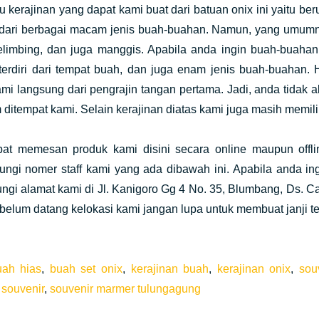
u kerajinan yang dapat kami buat dari batuan onix ini yaitu be
ri dari berbagai macam jenis buah-buahan. Namun, yang umumny
elimbing, dan juga manggis. Apabila anda ingin buah-buaha
 terdiri dari tempat buah, dan juga enam jenis buah-buahan.
mi langsung dari pengrajin tangan pertama. Jadi, anda tidak 
 ditempat kami. Selain kerajinan diatas kami juga masih memili
at memesan produk kami disini secara online maupun offl
ngi nomer staff kami yang ada dibawah ini. Apabila anda in
ngi alamat kami di Jl. Kanigoro Gg 4 No. 35, Blumbang, Ds. 
belum datang kelokasi kami jangan lupa untuk membuat janji te
uah hias
,
buah set onix
,
kerajinan buah
,
kerajinan onix
,
sou
 souvenir
,
souvenir marmer tulungagung