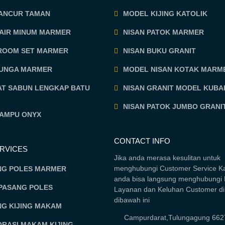
MANCUR TAMAN
MODEL KIJING KATOLIK
 AIR MINUM MARMER
NISAN PATOK MARMER
ROOM SET MARMER
NISAN BUKU GRANIT
BUNGA MARMER
MODEL NISAN KOTAK MARM
AT SABUN LENGKAP BATU
NISAN GRANIT MODEL KUBA
NISAN PATOK JUMBO GRANI
LAMPU ONYX
CONTACT INFO
ERVICES
Jika anda merasa kesulitan untuk
menghubungi Customer Service K
NG POLES MARMER
anda bisa langsung menghubungi 
PASANG POLES
Layanan dan Keluhan Customer d
dibawah ini
NG KIJING MAKAM
Campurdarat,Tulungagung 662
RASI MAKAM KIJING