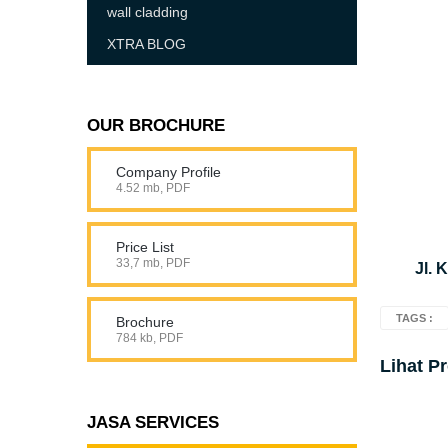
wall cladding
XTRA BLOG
OUR BROCHURE
Company Profile
4.52 mb, PDF
Price List
33,7 mb, PDF
Jl. 
TAGS :
Brochure
784 kb, PDF
Lihat P
JASA SERVICES