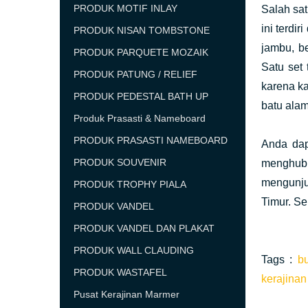
PRODUK MOTIF INLAY
Salah sat
ini terdi
PRODUK NISAN TOMBSTONE
jambu, b
PRODUK PARQUETE MOZAIK
Satu set
PRODUK PATUNG / RELIEF
karena ka
PRODUK PEDESTAL BATH UP
batu alam
Produk Prasasti & Nameboard
PRODUK PRASASTI NAMEBOARD
Anda dap
PRODUK SOUVENIR
menghubu
mengunju
PRODUK TROPHY PIALA
Timur. Se
PRODUK VANDEL
PRODUK VANDEL DAN PLAKAT
PRODUK WALL CLAUDING
Tags :
b
PRODUK WASTAFEL
kerajinan
Pusat Kerajinan Marmer