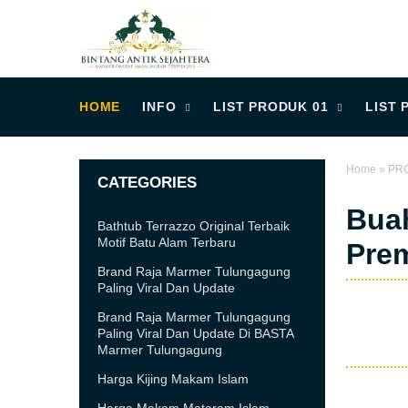
HOME
INFO
LIST PRODUK 01
LIST 
Home
»
PR
CATEGORIES
Buah
Bathtub Terrazzo Original Terbaik
Motif Batu Alam Terbaru
Pre
Brand Raja Marmer Tulungagung
Paling Viral Dan Update
Brand Raja Marmer Tulungagung
Paling Viral Dan Update Di BASTA
Marmer Tulungagung
Harga Kijing Makam Islam