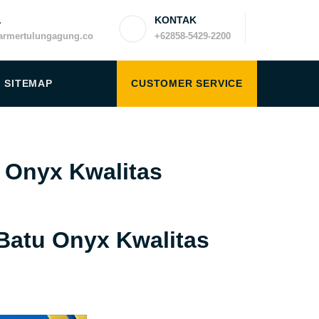
L
KONTAK
rmertulungagung.co
+62858-5429-2200
SITEMAP
CUSTOMER SERVICE
 Onyx Kwalitas
Batu Onyx Kwalitas