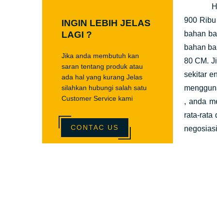
Harga ya
900 Ribu
INGIN LEBIH JELAS
LAGI ?
bahan ba
bahan bak
Jika anda membutuh kan
80 CM. J
saran tentang produk atau
sekitar 
ada hal yang kurang Jelas
silahkan hubungi salah satu
mengguna
Customer Service kami
, anda m
rata-rata
CONTAC US
negosiasi