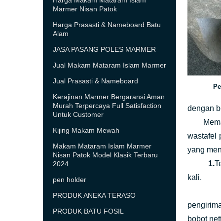
Harga Makam Mataram Islam
Marmer Nisan Patok
Harga Prasasti & Nameboard Batu
Alam
JASA PASANG POLES MARMER
Jual Makam Mataram Islam Marmer
Jual Prasasti & Nameboard
Pe
Kerajinan Marmer Bergaransi Aman
Murah Terpercaya Full Satisfaction
dengan b
Untuk Customer
Memang p
Kijing Makam Mewah
wastafel 
Makam Mataram Islam Marmer
yang meny
Nisan Patok Model Klasik Terbaru
1.
T
2024
kali.
pen holder
PRODUK ANEKA TERASO
pengirim
PRODUK BATU FOSIL
bobot net