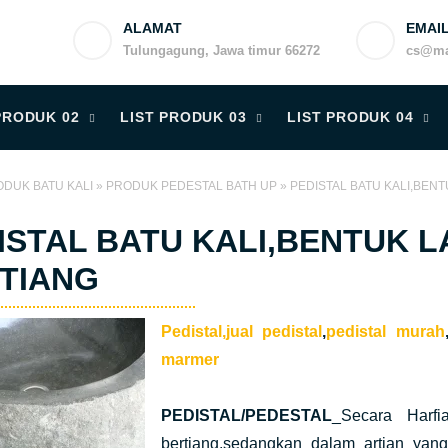
ALAMAT
EMAI
Tulungagung, Jawa timur 66272
cs@ma
PRODUK 02
LIST PRODUK 03
LIST PRODUK 04
DUK BATU KALI
»
PRODUK PEDESTAL BATH UP
»
PEDISTAL BATU KALI,BEN
ISTAL BATU KALI,BENTUK L
TIANG
Pedistal,jual pedistal
,
pedistal murah
marmer
PEDISTAL/PEDESTAL
_Secara Harfi
bertiang,sedangkan dalam artian yan