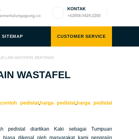
L
KONTAK
rmertulungagung.co
+62858-5429-2200
SITEMAP
CUSTOMER SERVICE
TUK LAIN WASTAFEL BERTIANG
AIN WASTAFEL
,
contoh pedistal
,
harga pedistal
,
harga pedistal
ah pedistal diartikan Kaki sebagai Tumpuan
g biasa dikenal oleh masyarakat kami pengrajin