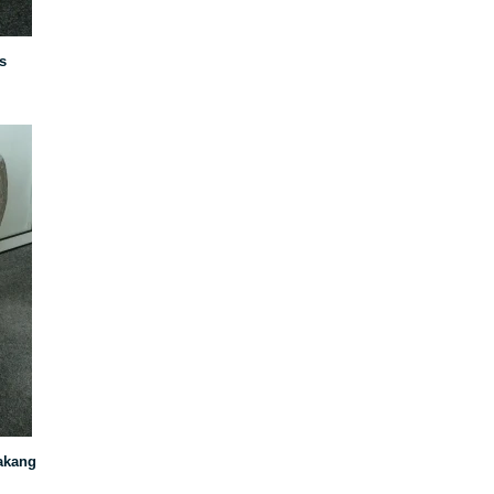
s
lakang