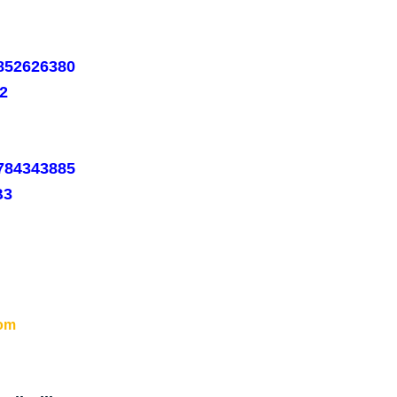
5852626380
2
5784343885
B3
om