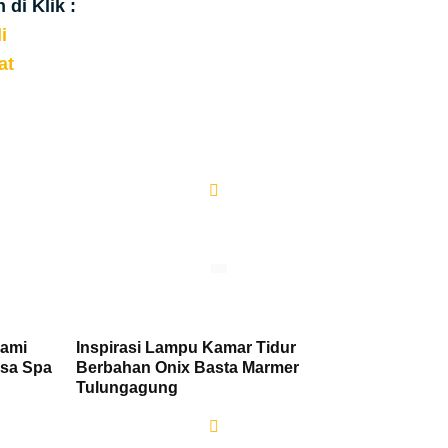
 di Klik :
i
lat
lami
Inspirasi Lampu Kamar Tidur
nsa Spa
Berbahan Onix Basta Marmer
Tulungagung