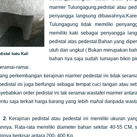
marmer Tulungagung,pedistal atau pedes
penyangga langsung dibawahnya.Karen
Tulungagung tidak memiliki penyang
memiliki kaki sebagai penyangga langs
pedistal atas pedestal.Bahan yang diper
utuh dan ungkul ( Bukan merupakan ba
distal batu Kali
bahan nya saja sudah lumayan bikin pi
eramai-ramai.
erkembangan kerajinan marmer pedestal ini tidak seramai 
pedistal ini juga berfungsi sebagai tempat cuci tangan atau s
ebabkan order pedistal ini tak seramai wastafel marmer antaral
entu saja terkait harga barang yang lebih mahal daripada was
2
. Kerajinan pedistal atau pedestal ini memiliki ukuran ya
annya. Rata-rata memiliki diameter bahan sekitar 40-55 CM, 
tonya berkisar antara 200- 400 Kg.