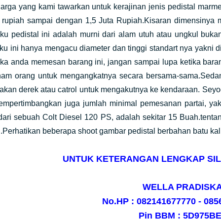
ng kami tawarkan untuk kerajinan jenis pedistal marmer ata
 rupiah sampai dengan 1,5 Juta Rupiah.Kisaran dimensinya m
ku pedistal ini adalah murni dari alam utuh atau ungkul b
u ini hanya mengacu diameter dan tinggi standart nya yakni 
ika anda memesan barang ini, jangan sampai lupa ketika bara
enam orang untuk mengangkatnya secara bersama-sama.Sedan
kan derek atau catrol untuk mengakutnya ke kendaraan. Sey
empertimbangkan juga jumlah minimal pemesanan partai, yak
 dari sebuah Colt Diesel 120 PS, adalah sekitar 15 Buah.tenta
.Perhatikan beberapa shoot gambar pedistal berbahan batu kali i
UNTUK KETERANGAN LENGKAP SIL
WELLA PRADISK
No.HP : 082141677770 - 08
Pin BBM : 5D975B