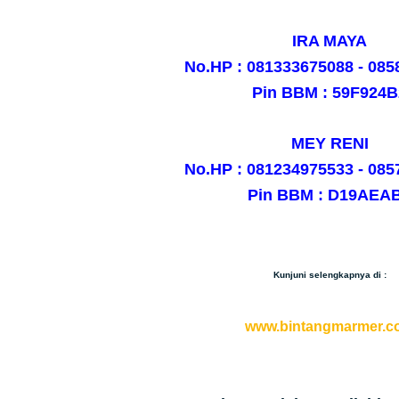
IRA MAYA
No.HP : 081333675088 - 08
Pin BBM : 59F924B
MEY RENI
No.HP : 081234975533 - 08
Pin BBM : D19AEA
Kunjuni selengkapnya di :
www.bintangmarmer.c