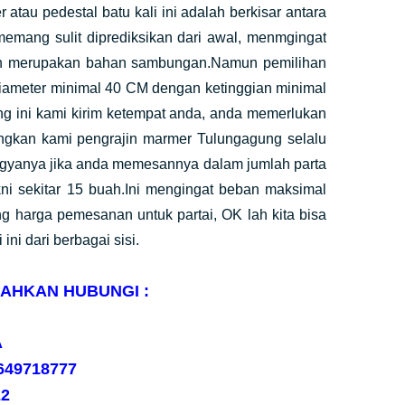
u pedestal batu kali ini adalah berkisar antara
emang sulit diprediksikan dari awal, menmgingat
ukan merupakan bahan sambungan.Namun pemilihan
diameter minimal 40 CM dengan ketinggian minimal
ng ini kami kirim ketempat anda, anda memerlukan
gkan kami pengrajin marmer Tulungagung selalu
ogyanya jika anda memesannya dalam jumlah parta
ni sekitar 15 buah.Ini mengingat beban maksimal
ng harga pemesanan untuk partai, OK lah kita bisa
ni dari berbagai sisi.
AHKAN HUBUNGI :
A
5649718777
E2