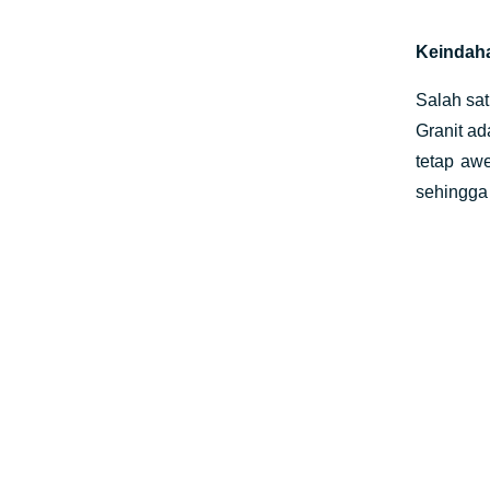
Keindaha
Salah sa
Granit ad
tetap aw
sehingga 