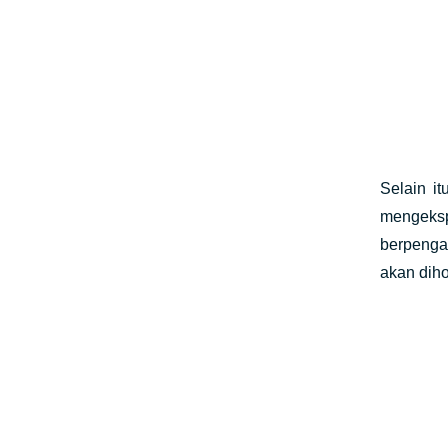
Selain i
mengekspr
berpenga
akan dih