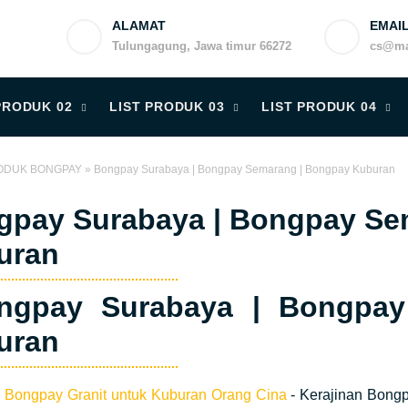
ALAMAT
EMAI
Tulungagung, Jawa timur 66272
cs@ma
PRODUK 02
LIST PRODUK 03
LIST PRODUK 04
ODUK BONGPAY
»
Bongpay Surabaya | Bongpay Semarang | Bongpay Kuburan
gpay Surabaya | Bongpay Se
uran
gpay Surabaya | Bongpay
uran
n Bongpay Granit untuk Kuburan Orang Cina
- Kerajinan Bongp