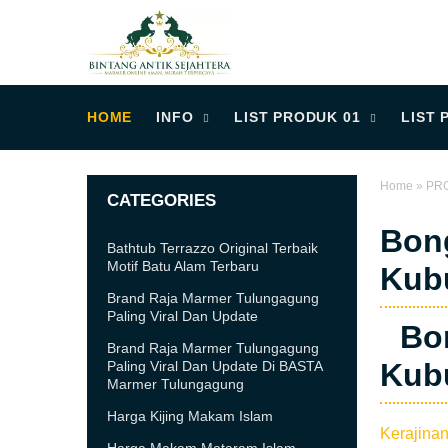
HOME
INFO
LIST PRODUK 01
LIST 
Home
»
PR
CATEGORIES
Bon
Bathtub Terrazzo Original Terbaik
Motif Batu Alam Terbaru
Kub
Brand Raja Marmer Tulungagung
Paling Viral Dan Update
Bon
Brand Raja Marmer Tulungagung
Kub
Paling Viral Dan Update Di BASTA
Marmer Tulungagung
Harga Kijing Makam Islam
Kerajina