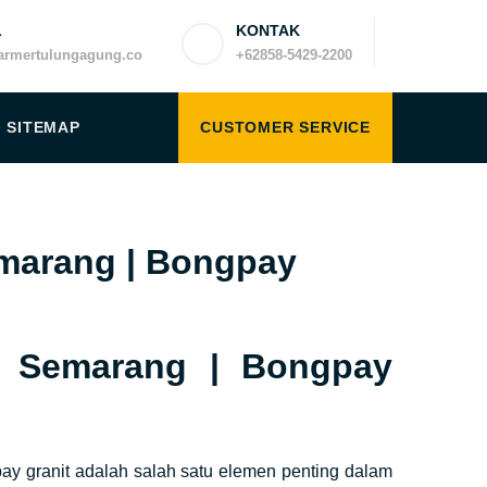
L
KONTAK
rmertulungagung.co
+62858-5429-2200
SITEMAP
CUSTOMER SERVICE
marang | Bongpay
 Semarang | Bongpay
ay granit adalah salah satu elemen penting dalam