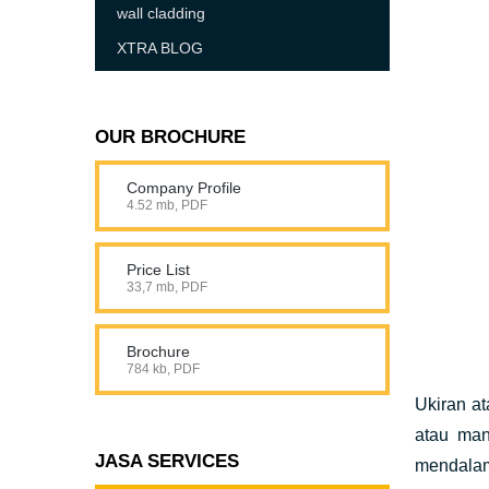
wall cladding
XTRA BLOG
OUR BROCHURE
Company Profile
4.52 mb, PDF
Price List
33,7 mb, PDF
Brochure
784 kb, PDF
Ukiran at
atau man
JASA SERVICES
mendala