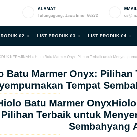
ALAMAT
EMAI
Tulungagung, Jawa timur 66272
cs@ma
PRODUK 02
LIST PRODUK 03
LIST PRODUK 04
ODUK KERAJINAN
»
Hiolo Batu Marmer Onyx: Pilihan Terbaik untuk Menyempu
o Batu Marmer Onyx: Pilihan 
yempurnakan Tempat Semba
Hiolo Batu Marmer Onyx
Hiol
Pilihan Terbaik untuk Meny
Sembahyang 