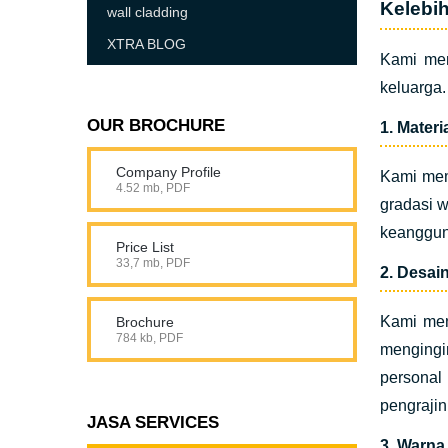
Kelebi
wall cladding
XTRA BLOG
Kami mem
keluarga.
OUR BROCHURE
1. Materi
Company Profile
Kami mem
4.52 mb, PDF
gradasi w
keanggun
Price List
33,7 mb, PDF
2. Desai
Kami men
Brochure
784 kb, PDF
mengingi
personal
pengraji
JASA SERVICES
3. Warna