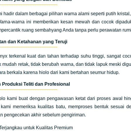
i hadir dalam berbagai pilihan warna alami seperti putih krist
Warna-warna ini memberikan kesan mewah dan cocok dipaduka
percantik ruang sembahyang Anda tanpa perlu perawatan rumi
tan dan Ketahanan yang Teruji
yx terkenal kuat dan tahan terhadap suhu tinggi, sangat coc
k mudah retak, tidak berubah warna, dan tidak lapuk meski dig
ara berkala karena hiolo dari kami bertahan seumur hidup.
 Produksi Teliti dan Profesional
olo kami buat dengan pengawasan ketat dari proses awal hing
 kami memeriksa kualitas batu, memproses bentuk sesuai d
n pengecekan akhir sebelum pengiriman.
Terjangkau untuk Kualitas Premium