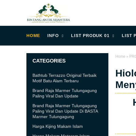
HOME
INFO
LIST PRODUK 01
LIST 
Home
»
PR
CATEGORIES
Hiol
Bathtub Terrazzo Original Terbaik
Motif Batu Alam Terbaru
Men
Brand Raja Marmer Tulungagung
Paling Viral Dan Update
Brand Raja Marmer Tulungagung
Paling Viral Dan Update Di BASTA
Marmer Tulungagung
Harga Kijing Makam Islam