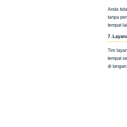
Anda tid
tanpa per
tempat lai
7. Layan
Tim laya
tempat s
di tangan