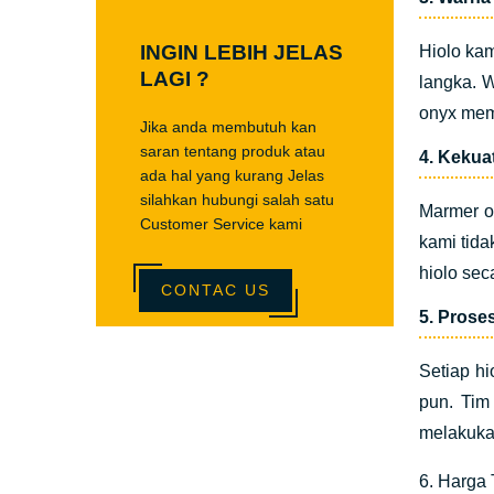
INGIN LEBIH JELAS
Hiolo kam
LAGI ?
langka. 
onyx mem
Jika anda membutuh kan
saran tentang produk atau
4. Kekua
ada hal yang kurang Jelas
silahkan hubungi salah satu
Marmer on
Customer Service kami
kami tida
hiolo sec
CONTAC US
5. Proses
Setiap hi
pun. Tim
melakuka
6. Harga 