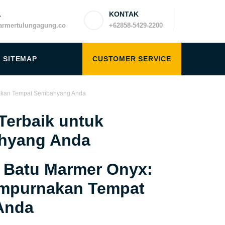
L
KONTAK
rmertulungagung.co
+62858-5429-2200
SITEMAP
CUSTOMER SERVICE
rnakan Tempat Sembahyang Anda
Terbaik untuk
hyang Anda
o Batu Marmer Onyx:
empurnakan Tempat
Anda