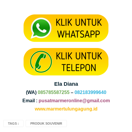
Ela Diana
(WA)
085785587255
–
082183999640
Email :
pusatmarmeronline@gmail.com
www.marmertulungagung.id
TAGS :
PRODUK SOUVENIR