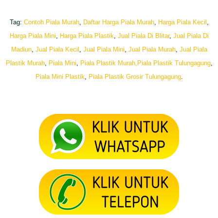
Tag:
Contoh Piala Murah
,
Daftar Harga Piala Murah
,
Harga Piala Kecil
,
Harga Piala Mini
,
Harga Piala Plastik
,
Jual Piala Di Blitar
,
Jual Piala Di
Madiun
,
Jual Piala Kecil
,
Jual Piala Mini
,
Jual Piala Murah
,
Jual Piala
Plastik Murah
,
Piala Mini
,
Piala Plastik Murah
,Piala Plastik Tulungagung
,
Piala Mini Plastik
,
Piala Plastik Grosir Tulungagung
.