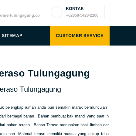
L
KONTAK
rmertulungagung.co
+62858-5429-2200
SITEMAP
CUSTOMER SERVICE
Teraso Tulungagung
eraso Tulungagung
ntuk pelengkap rumah anda pun semakin marak bermunculan .
dari berbagai bahan . Bahan pembuat bak mandi yang saat ini
dari bahan teraso . Bahan Teraso merupakan hasil limbah dari
kerajinan.
Material teraso memiliki massa yang cukup tebal