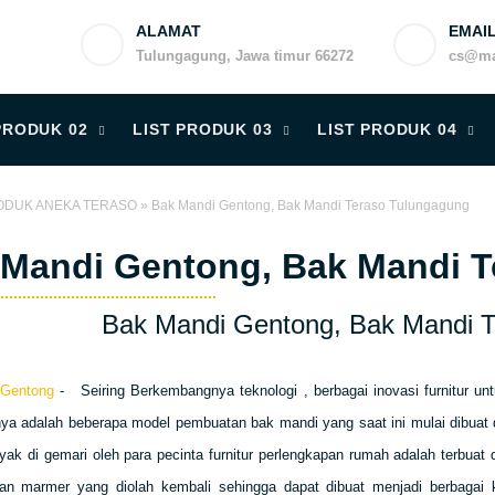
ALAMAT
EMAI
Tulungagung, Jawa timur 66272
cs@ma
PRODUK 02
LIST PRODUK 03
LIST PRODUK 04
ODUK ANEKA TERASO
»
Bak Mandi Gentong, Bak Mandi Teraso Tulungagung
 Mandi Gentong, Bak Mandi 
Bak Mandi Gentong, Bak Mandi T
 Gentong
- Seiring Berkembangnya teknologi , berbagai inovasi furnitur u
ya adalah beberapa model pembuatan bak mandi yang saat ini mulai dibuat 
ak di gemari oleh para pecinta furnitur perlengkapan rumah adalah terbuat 
n marmer yang diolah kembali sehingga dapat dibuat menjadi berbagai 