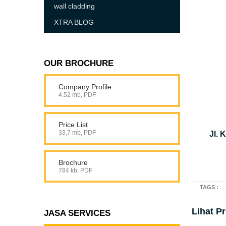
wall cladding
XTRA BLOG
OUR BROCHURE
Company Profile
4.52 mb, PDF
Price List
33,7 mb, PDF
Jl. 
Brochure
784 kb, PDF
TAGS :
Lihat P
JASA SERVICES