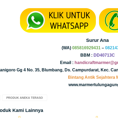
Surur Ana
(WA)
085816929431
–
08214
BBM :
DD40713C
Email :
handicraftmarmer@g
Kanigoro Gg 4 No. 35, Blumbang, Ds. Campurdarat, Kec. C
Bintang Antik Sejahtera
www.marmertulungagung
PRODUK ANEKA TERASO
roduk Kami Lainnya