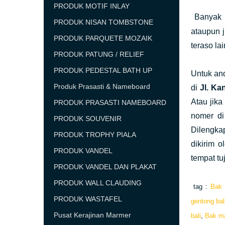
PRODUK MOTIF INLAY
Banyak
PRODUK NISAN TOMBSTONE
ataupun 
PRODUK PARQUETE MOZAIK
teraso la
PRODUK PATUNG / RELIEF
PRODUK PEDESTAL BATH UP
Untuk an
Produk Prasasti & Nameboard
di
Jl. Ka
Atau jik
PRODUK PRASASTI NAMEBOARD
nomer di
PRODUK SOUVENIR
Dilengkap
PRODUK TROPHY PIALA
dikirim 
PRODUK VANDEL
tempat tu
PRODUK VANDEL DAN PLAKAT
PRODUK WALL CLAUDING
tag :
Bak 
PRODUK WASTAFEL
gentong bal
Pusat Kerajinan Marmer
bali
,
Bak ma