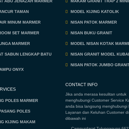
AT ABU JENAZAH MARMER
MAKAM GRANIT TRAP 2 MINI
MANCUR TAMAN
MODEL KIJING KATOLIK
 AIR MINUM MARMER
NISAN PATOK MARMER
ROOM SET MARMER
NISAN BUKU GRANIT
BUNGA MARMER
MODEL NISAN KOTAK MARM
AT SABUN LENGKAP BATU
NISAN GRANIT MODEL KUBA
NISAN PATOK JUMBO GRANI
LAMPU ONYX
CONTACT INFO
ERVICES
Jika anda merasa kesulitan untuk
menghubungi Customer Service K
NG POLES MARMER
anda bisa langsung menghubungi 
PASANG POLES
Layanan dan Keluhan Customer d
dibawah ini
NG KIJING MAKAM
Campurdarat,Tulungagung 662