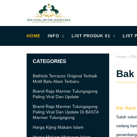
HOME
INFO
LIST PRODUK 01
LIST 
Home
»
PR
CATEGORIES
Bak
Bathtub Terrazzo Original Terbaik
Motif Batu Alam Terbaru
Brand Raja Marmer Tulungagung
Paling Viral Dan Update
Brand Raja Marmer Tulungagung
Bak Mandi
Paling Viral Dan Update Di BASTA
Salah satun
Marmer Tulungagung
sedang bany
Harga Kijing Makam Islam
penambanga