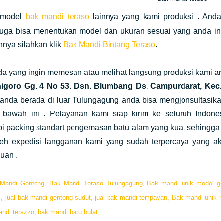
 model
bak mandi teraso
lainnya yang kami produksi . Anda
juga bisa menentukan model dan ukuran sesuai yang anda in
innya silahkan klik
Bak Mandi Bintang Teraso
.
da yang ingin memesan atau melihat langsung produksi kami a
nigoro Gg. 4 No 53. Dsn. Blumbang Ds. Campurdarat, Ke
a anda berada di luar Tulungagung anda bisa mengjonsultasik
 bawah ini . Pelayanan kami siap kirim ke seluruh Indo
i packing standart pengemasan batu alam yang kuat sehingga 
oleh expedisi langganan kami yang sudah terpercaya yang
juan .
Mandi Gentong,
Bak Mandi Teraso Tulungagung,
Bak mandi unik model g
i,
jual bak mandi gentong sudut,
jual bak mandi tempayan,
Bak mandi unik m
ndi terazzo,
bak mandi batu bulat,