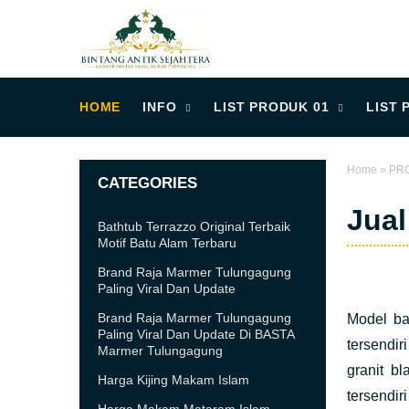
HOME
INFO
LIST PRODUK 01
LIST 
Home
»
PR
CATEGORIES
Jual
Bathtub Terrazzo Original Terbaik
Motif Batu Alam Terbaru
Brand Raja Marmer Tulungagung
Paling Viral Dan Update
Brand Raja Marmer Tulungagung
Model ba
Paling Viral Dan Update Di BASTA
tersendi
Marmer Tulungagung
granit b
Harga Kijing Makam Islam
tersendir