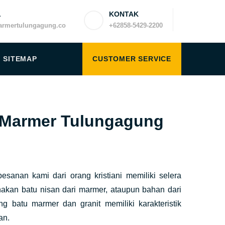
L
KONTAK
rmertulungagung.co
+62858-5429-2200
SITEMAP
CUSTOMER SERVICE
an Marmer Tulungagung
sanan kami dari orang kristiani memiliki selera
kan batu nisan dari marmer, ataupun bahan dari
g batu marmer dan granit memiliki karakteristik
an.