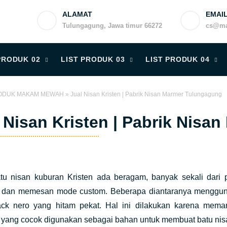
ALAMAT
EMAI
Tulungagung, Jawa timur 66272
cs@ma
PRODUK 02
LIST PRODUK 03
LIST PRODUK 04
ODUK MAKAM MEWAH
»
Jual Nisan Kristen | Pabrik Nisan Marmer Tulungagung
 Nisan Kristen | Pabrik Nis
tu nisan kuburan Kristen ada beragam, banyak sekali dari pe
ri dan memesan mode custom. Beberapa diantaranya mengguna
lack nero yang hitam pekat. Hal ini dilakukan karena meman
i yang cocok digunakan sebagai bahan untuk membuat batu nis