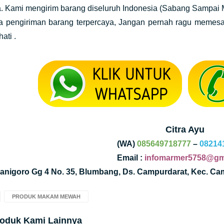
a. Kami mengirim barang diseluruh Indonesia (Sabang Sampai 
la pengiriman barang terpercaya, Jangan pernah ragu memes
ati .
Citra Ayu
(WA)
085649718777
–
08214
Email :
infomarmer5758@gm
Kanigoro Gg 4 No. 35, Blumbang, Ds. Campurdarat, Kec. C
PRODUK MAKAM MEWAH
roduk Kami Lainnya