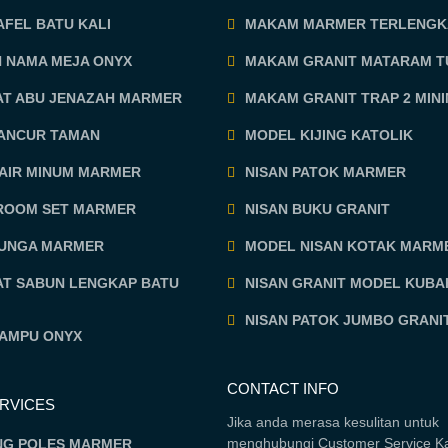
FEL BATU KALI
MAKAM MARMER TERLENGK
N NAMA MEJA ONYX
MAKAM GRANIT MATARAM 
AT ABU JENAZAH MARMER
MAKAM GRANIT TRAP 2 MINI
MANCUR TAMAN
MODEL KIJING KATOLIK
 AIR MINUM MARMER
NISAN PATOK MARMER
ROOM SET MARMER
NISAN BUKU GRANIT
BUNGA MARMER
MODEL NISAN KOTAK MARM
AT SABUN LENGKAP BATU
NISAN GRANIT MODEL KUBA
NISAN PATOK JUMBO GRANI
LAMPU ONYX
CONTACT INFO
ERVICES
Jika anda merasa kesulitan untuk
menghubungi Customer Service K
NG POLES MARMER