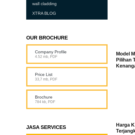
wall cladding
XTRA BLOG
OUR BROCHURE
Company Profile
Model M
4.52 mb, PDF
Pilihan
Kenanga
Price List
33,7 mb, PDF
Brochure
784 kb, PDF
Harga K
JASA SERVICES
Terjangk