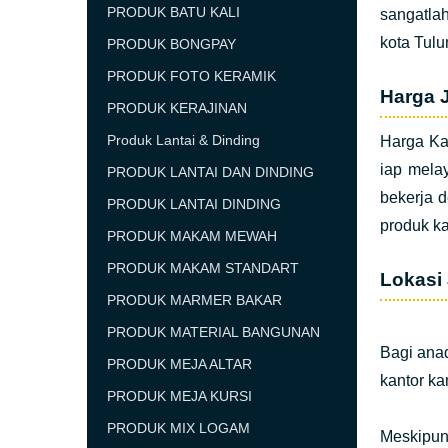
PRODUK BATU KALI
sangatlah
kota Tul
PRODUK BONGPAY
PRODUK FOTO KERAMIK
Harga J
PRODUK KERAJINAN
Produk Lantai & Dinding
Harga Kam
iap mela
PRODUK LANTAI DAN DINDING
bekerja 
PRODUK LANTAI DINDING
produk ka
PRODUK MAKAM MEWAH
PRODUK MAKAM STANDART
Lokasi 
PRODUK MARMER BAKAR
PRODUK MATERIAL BANGUNAN
Bagi ana
PRODUK MEJA ALTAR
kantor ka
PRODUK MEJA KURSI
PRODUK MIX LOGAM
Meskipun