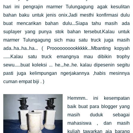
hari ini pengrajin marmer Tulungagung agak kesulitan
bahan baku untuk jenis onix.Jadi mesthi konfirmasi dulu
buat mencarikan bahan dulu...Siapa tahu masih ada
suplayer yang punya stok bahan tersebut.Kalau untuk
marmer Tulungagung sich mau satu truck juga masih
ada..ha..ha..ha... ( Proooooooookkkkk...Mbanting kopyah
......Kalau satu truck emangnya mau dibikin trophy
sewu.....buat koleksi ... he.,.he..he. kalau dipesenin segitu
pasti juga kelimpungan ngerjakannya ,habis mesinnya
cuman empat biji . )
Hemmm.. ini kesempatan
baik buat para blogger yang
masih duduk sebagai
mahasiswa , dan masih
kuliah tawarkan aja barang