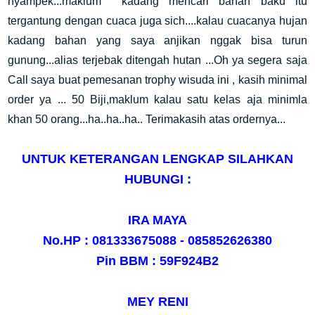
nyampek...maklum kadang mencari bahan baku itu
tergantung dengan cuaca juga sich....kalau cuacanya hujan
kadang bahan yang saya anjikan nggak bisa turun
gunung...alias terjebak ditengah hutan ...Oh ya segera saja
Call saya buat pemesanan trophy wisuda ini , kasih minimal
order ya ... 50 Biji,maklum kalau satu kelas aja minimla
khan 50 orang...ha..ha..ha.. Terimakasih atas ordernya...
UNTUK KETERANGAN LENGKAP SILAHKAN
HUBUNGI :
IRA MAYA
No.HP : 081333675088 - 085852626380
Pin BBM : 59F924B2
MEY RENI